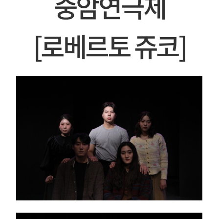
중암연극제
[로베르토 쥬코]