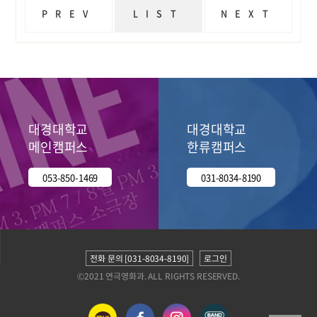
PREV
LIST
NEXT
대경대학교 신산업기반 융복합 특강 2탄<글로벌 문화수도 Seoul>
대경대학교 연극영화과 2024학년도 수시 1차 실기고사 진행
대경대학교
대경대학교
메인캠퍼스
한류캠퍼스
053-850-1469
031-8034-8190
전화 문의 [031-8034-8190]
로그인
©2021 연극영화과. ALL RIGHTS RESERVED.