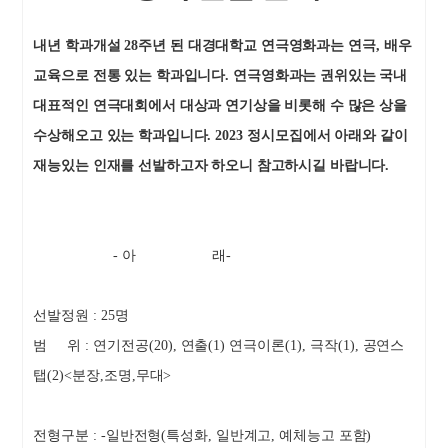
내년 학과개설
28
주년 된 대경대학교 연극영화과는 연극
,
배우
교육으로 전통 있는 학과입니다
.
연극영화과는 권위있는 국내
대표적인 연극대회에서 대상과 연기상을 비롯해 수 많은 상을
수상해오고 있는 학과입니다
. 2023
정시모집에서 아래와 같이
재능있는 인재를 선발하고자 하오니 참고하시길 바랍니다
.
-
아
래
-
선발정원
: 25
명
범
위
:
연기전공
(20),
연출
(1)
연극이론
(1),
극작
(1),
공연스
탭
(2)<
분장
,
조명
,
무대
>
전형구분
: -
일반전형
(
특성화
,
일반계고
,
예체능고 포함
)