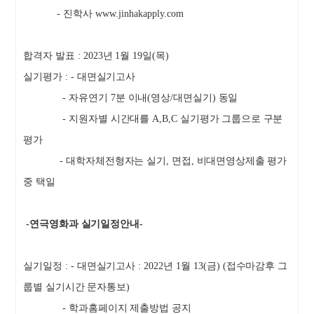
-
진학사
www.jinhakapply.com
합격자 발표
: 2023
년
1
월
19
일
(
목
)
실기평가
: -
대면실기고사
-
자유연기
7
분 이내
(
영상
/
대면실기
)
동일
-
지원자별 시간대를
A,B,C
실기평가 그룹으로 구분
평가
-
대학자체전형자는 실기
,
면접
,
비대면영상제출 평가
중 택일
-
연극영화과 실기일정안내
-
실기일정
: -
대면실기고사
: 2022
년
1
월
13(
금
) (
접수마감후 그
룹별 실기시간 문자통보
)
-
학과홈페이지 제출방법 공지