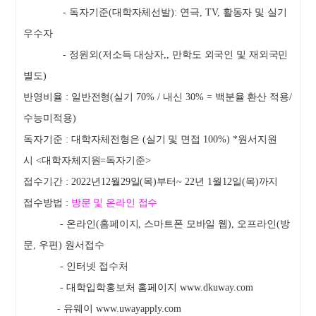
-
독자기준
(
대학자체선발
):
연극
, TV,
활동자 및 실기
우수자
-
정원외
(
저소득 대상자
,,
만학도
외국인 및 재외국민
별도
)
반영비율
:
일반전형
(
실기
70% /
내신
30% =
백분율 환산 적용
/
수능미적용
)
독자기준
:
대학자체전형은
(
실기 및 면접
100%) *
원서지원
시
<
대학자체지원
=
독자기준
>
접수기간
: 2022
년
12
월
29
일
(
목
)
부터
~ 22
년
1
월
12
일
(
목
)
까지
접수방법
:
방문 및 온라인 접수
-
온라인
(
홈페이지
,
스마트폰 모바일 웹
),
오프라인
(
방
문
,
우편
)
원서접수
-
인터넷 접수처
-
대학입학홍보처 홈페이지
www.dkuway.com
-
유웨이
www.uwayapply.com