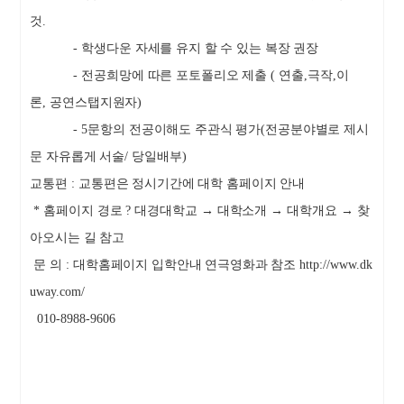
것
.
-
학생다운 자세를 유지 할 수 있는 복장 권장
-
전공희망에 따른 포토폴리오 제출
(
연출
,
극작
,
이
론
,
공연스탭지원자
)
- 5
문항의 전공이해도 주관식 평가
(
전공분야별로 제시
문 자유롭게 서술
/
당일배부
)
교통편
:
교통편은 정시기간에 대학 홈페이지 안내
*
홈페이지 경로
?
대경대학교
→
대학소개
→
대학개요
→
찾
아오시는 길 참고
문 의
:
대학홈페이지 입학안내 연극영화과 참조
http://www.dk
uway.com/
010-8988-9606