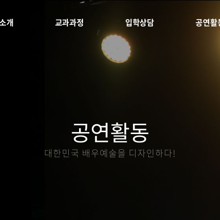
소개
교과과정
입학상담
공연활
공연활동
대한민국 배우예술을 디자인하다!